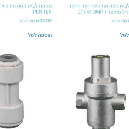
ית מסנן תת-כיורי -או- דירתי
מפתח לבית מסנן תת כיורי
 מתוצרת QMP ארה״ב
PENTEK
₪
35.00
כולל מע"מ
כולל מע"מ
לסל
הוספה לסל