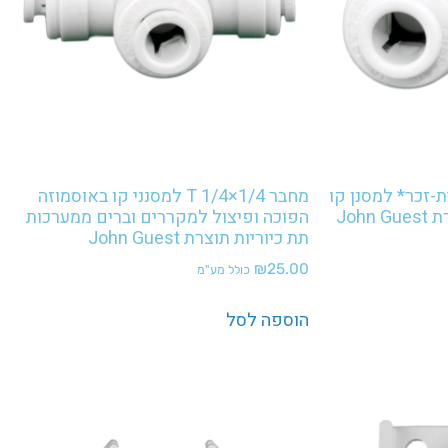
 1/4×1/4 *זווית-זכר* למסנן קו
מחבר 1/4×1/4 T למסנני קו באוסמוזה
Joh
הפוכה ופיצול למקררים וברים ממערכות
תת כיוריות תוצרת John Guest
₪
25.00
כולל מע"מ
הוספה לסל