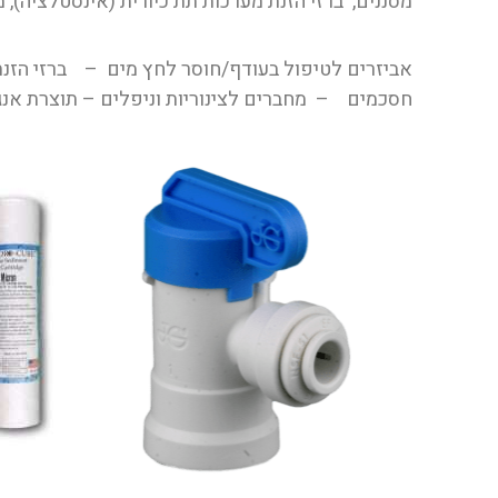
מסננים, ברזי הזנת מערכות תת כיורית (אינסטלציה), 
אביזרים לטיפול בעודף/חוסר לחץ מים – ברזי הזנת
חסכמים – מחברים לצינוריות וניפלים – תוצרת אנגליה – צינוריות מים – תוצרת n Guest