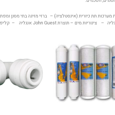
מסננים, חסכמים.
 מערכות תת כיורית (אינסטלציה) – ברזי מזיגה בתי מסנן ומ
Joh אנגליה – קליפסים למסננים ותושבות לבתי מסננים