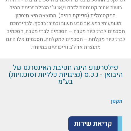
בועות אוויר קטנטנות לזרם ו/או ע"י הגבלת זרימת המים
המקסימלית (ספיקת המים). התוצאה היא חיסכון
משמעותי במשאב טבע חשוב וכמובן בכסף. לבחירתכם
חסכמים לברז כיור מטבח – חסכמים לברז מטבח, חסכמים
לברז כיור מקלחת – חסכמים למקלחת. חסכמים אלו הינם
מתוצרת ארה"ב ואיכותיים במיוחד.
פילטרשופ הינה חטיבת האינטרנט של
היבואן - נ.כ.ס (נציגויות כלליות וסוכנויות)
בע"מ
תקנון
קריאת שירות