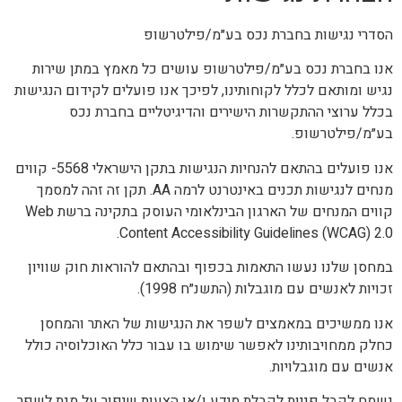
הסדרי נגישות בחברת נכס בע״מ/פילטרשופ
אנו בחברת נכס בע״מ/פילטרשופ עושים כל מאמץ במתן שירות
נגיש ומותאם לכלל לקוחותינו, לפיכך אנו פועלים לקידום הנגישות
בכלל ערוצי ההתקשרות הישירים והדיגיטליים בחברת נכס
בע״מ/פילטרשופ.
אנו פועלים בהתאם להנחיות הנגישות בתקן הישראלי 5568- קווים
מנחים לנגישות תכנים באינטרנט לרמה AA. תקן זה זהה למסמך
קווים המנחים של הארגון הבינלאומי העוסק בתקינה ברשת Web
Content Accessibility Guidelines (WCAG) 2.0.
במחסן שלנו נעשו התאמות בכפוף ובהתאם להוראות חוק שוויון
זכויות לאנשים עם מוגבלות (התשנ״ח 1998).
אנו ממשיכים במאמצים לשפר את הנגישות של האתר והמחסן
כחלק ממחויבותינו לאפשר שימוש בו עבור כלל האוכלוסיה כולל
אנשים עם מוגבלויות.
נשמח לקבל פניות לקבלת מידע ו/או הצעות שיפור על מנת לשפר