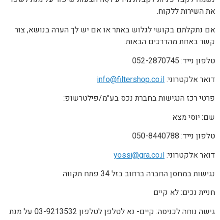
את השירות ללקוח.
אם נתקלתם בקושי לגלוש באתר או אם יש לך הערה בנושא, צור
קשר באחת מהדרכים הבאות:
טלפון נייד: 052-2870745
דואר אלקטרוני:
info@filtershop.co.il
פרטי רכז הנגישות בחברת נכס בע״מ/פילטרשופ:
שם: יוסי מצא
טלפון נייד: 050-8440788
דואר אלקטרוני:
yossi@gra.co.il
נגישות במחסן החברה ברחוב בזל 34 פתח תקווה
חניית נכים: לא קיים
גישה נוחה לכניסה: קיים- נא לטלפן לטלפון 03-9213532 על מנת