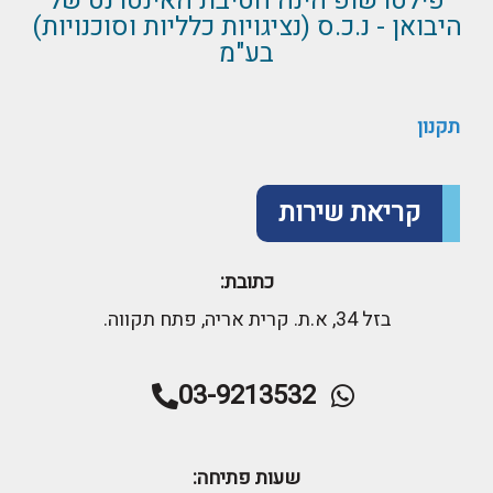
פילטרשופ הינה חטיבת האינטרנט של
היבואן - נ.כ.ס (נציגויות כלליות וסוכנויות)
בע"מ
תקנון
קריאת שירות
כתובת:
בזל 34, א.ת. קרית אריה, פתח תקווה.
03-9213532
שעות פתיחה: