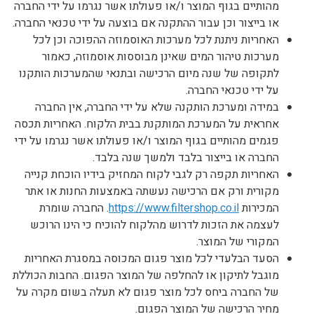
מהותיים בגוף המוצר ו/או פעולתו אשר נגרמו על ידי החברה
או בייצור וכן עבור ההתקנה אם בוצעה על ידי טכנאי החברה.
האחריות ניתנת לכל מערכות האוסמוזה ההפוכה וכן לכל
מערכות טיהור המים שאינן מבוססות אוסמוזה, כאמור
לתקופה של שנה מיום הרכישה ובתנאי שהמערכות הותקנו
על ידי טכנאי החברה.
במידה ומערכת הותקנה שלא על ידי החברה, אין החברה
אחראית על המערכת המותקנת בבית הלקוח. האחריות תכסה
פגמים מהותיים בגוף המוצר ו/או פעולתו אשר נגרמו על ידי
החברה או בייצור בלבד ולמשך שנה בלבד.
האחריות תקפה רק לגבי לקוח המחזיק בידיו הוכחת קנייה
מקורית ורק אם הרכישה נעשתה באמצעות החנות או אתר
המכירות
https://www.filtershop.co.il
. החברה שומרת
לעצמה את הזכות לדרוש מהלקוח להוכיח כי הינו הרוכש
המקורי של המוצר.
הסעד הבלעדי לכל מוצר פגום המכוסה במסגרת האחריות
מוגבל לתיקון או להחלפה של המוצר הפגום. החבות הכוללת
של החברה ביחס לכל מוצר פגום לא תעלה בשום מקרה על
מחיר הרכישה של המוצר הפגום.