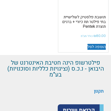
תושבת פלסטיק לשלישיית
בתי פילטר תת כיורי + ברגים
תוצרת Pentek
₪
80.00
כולל מע"מ
הוספה לסל
פילטרשופ הינה חטיבת האינטרנט של
היבואן - נ.כ.ס (נציגויות כלליות וסוכנויות)
בע"מ
תקנון
קריאת שירות