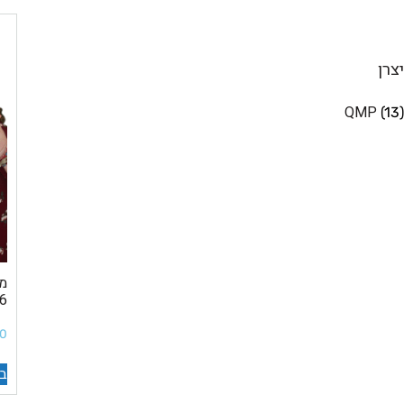
יצרן
QMP
(13)
ELL-6
00
בח