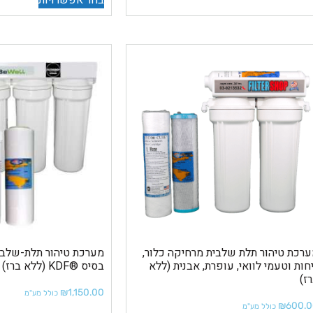
בחר אפשרויות
רכת טיהור תלת שלבית מרחיקה כלור,
חות וטעמי לוואי, עופרת, אבנית (ללא
בסיס ®KDF (ללא ברז)
ז)
₪
1,150.00
כולל מע"מ
₪
600.
כולל מע"מ