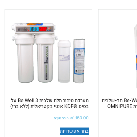
מערכת טיהור מים Be-Well -1 חד-שלבית
מערכת טיהור תלת שלבית Be Well 3 על
אנטי-בקטריאלית מתוצרת OMNIPURE
בסיס ®KDF אנטי בקטריאלית (ללא ברז)
₪
1,150.00
כולל מע"מ
בחר אפשרויות