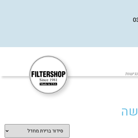
נגישות
שה