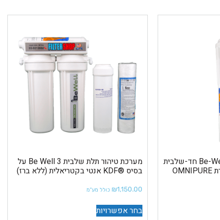
מערכת טיהור מים Be-Well -1 חד-שלבית
מערכת טיהור תלת שלבית Be Well 3 על
אנטי-בקטריאלית מתוצרת OMNIPURE
בסיס ®KDF אנטי בקטריאלית (ללא ברז)
₪
1,150.00
כולל מע"מ
בחר אפשרויות