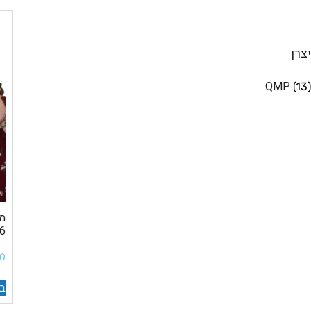
יצרן
QMP
(13)
ELL-6
00
בח