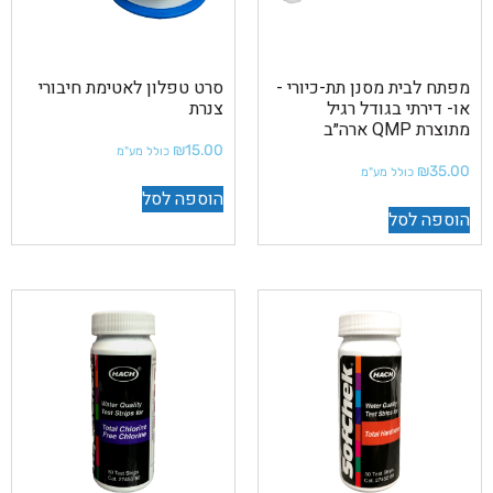
מפתח לבית מסנן תת-כיורי -
סרט טפלון לאטימת חיבורי
או- דירתי בגודל רגיל
צנרת
מתוצרת QMP ארה״ב
₪
15.00
כולל מע"מ
₪
35.00
כולל מע"מ
הוספה לסל
הוספה לסל