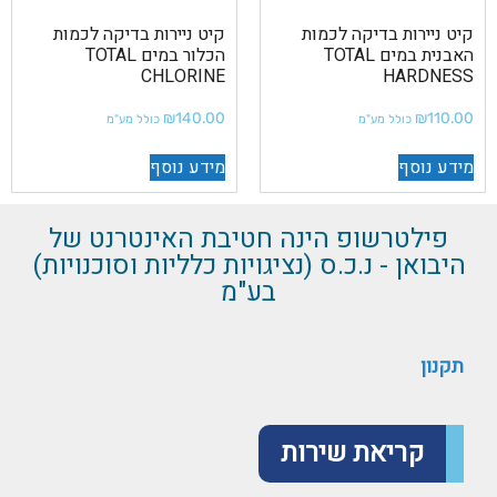
קיט ניירות בדיקה לכמות
קיט ניירות בדיקה לכמות
האבנית במים TOTAL
הכלור במים TOTAL
CHLORINE
HARDNESS
₪
140.00
₪
110.00
כולל מע"מ
כולל מע"מ
מידע נוסף
מידע נוסף
פילטרשופ הינה חטיבת האינטרנט של
היבואן - נ.כ.ס (נציגויות כלליות וסוכנויות)
בע"מ
תקנון
קריאת שירות