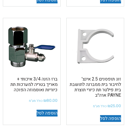
זוג תופסנים 2.5 אינצ'
ברז הזנה 3/4 איכותי +
לחיבור בית ממברנה לתושבת
מאריך בטריה למערכות תת
בית פילטר תת כיורי תוצרת
כיוריות ואוסמוזה הפוכה
PAYNE ארה״ב
₪
80.00
כולל מע"מ
₪
25.00
כולל מע"מ
הוספה לסל
הוספה לסל