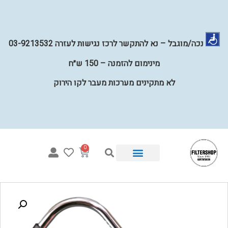
נכה/מוגבל – נא להתקשר לרכז נגישות לעזרה 03-9213532
מינימום להזמנה – 150 ש״ח
לא מתקינים מערכות מעבר לקו הירוק
0
איזו מערכת מתאימה לי?
מערכות השבחת מים לכל הבית
קטלוג פילטרים למים
מערכות מים תת כיוריות
קטלוג חלקים