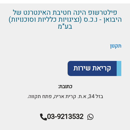
פילטרשופ הינה חטיבת האינטרנט של
היבואן - נ.כ.ס (נציגויות כלליות וסוכנויות)
בע"מ
תקנון
קריאת שירות
כתובת:
בזל 34, א.ת. קרית אריה, פתח תקווה.
03-9213532