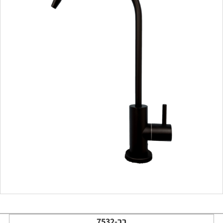
בר-7532