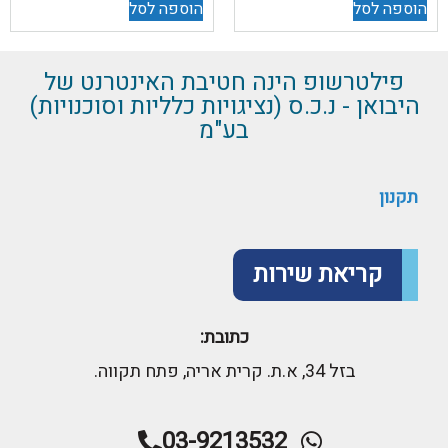
הוספה לסל
הוספה לסל
פילטרשופ הינה חטיבת האינטרנט של
היבואן - נ.כ.ס (נציגויות כלליות וסוכנויות)
בע"מ
תקנון
קריאת שירות
כתובת:
בזל 34, א.ת. קרית אריה, פתח תקווה.
03-9213532