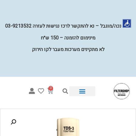
נכה/מוגבל – נא להתקשר לרכז נגישות לעזרה 03-9213532
מינימום להזמנה – 150 ש״ח
לא מתקינים מערכות מעבר לקו הירוק
0
איזו מערכת מתאימה לי?
מערכות השבחת מים לכל הבית
קטלוג פילטרים למים
מערכות מים תת כיוריות
קטלוג חלקים