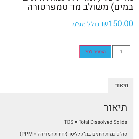
במים) משולב מד טמפרטורה
₪
150.00
כולל מע"מ
הוספה לסל
תיאור
תיאור
TDS = Total Dissolved Solids
סה"כ כמות היונים במ"ג לליטר (יחידת המדידה = PPM)