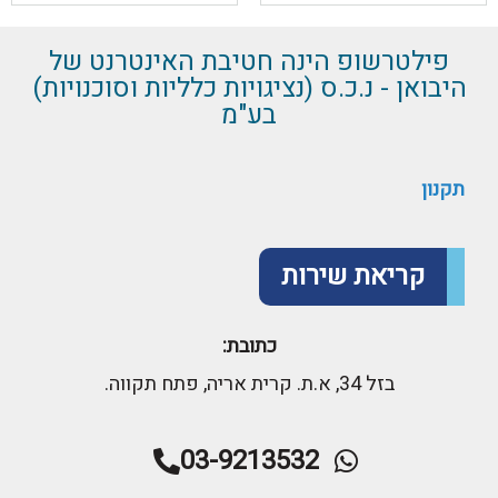
פילטרשופ הינה חטיבת האינטרנט של
היבואן - נ.כ.ס (נציגויות כלליות וסוכנויות)
בע"מ
תקנון
קריאת שירות
כתובת:
בזל 34, א.ת. קרית אריה, פתח תקווה.
03-9213532