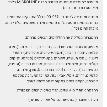
מיועדת למערכת אוסמוזה הפוכה מדגם MICROLINE בלבד
(לא מערכת סטנדרטית).
מסננת ומעבירה לביוב כ- 90-95% מכלל המוצקים המומסים
במים בתנאים אופטימליים (תנאים אלה מושפעים מלחץ מים,
איכות המים וכד').
הממברנה מסלקת את החלקיקים הבאים מהמים:
אבנית, תרכובות אורגניות (כלור, פי סי בי, די די טי וכד'), ארסן,
פלואור, חומרי הדברה (חנקות-ניטרטים/ניטריטים), חומרי
דישון, שפכי תעשיה, זיהומים בקטריאליים (סטרפטוקוקים,
קוליפורמים, סלמונלה וכד'), וירוסים, מתכות כבדות (עופרת,
כספית וכד'), כלורידים (כלור בתרכובות), נתרן, מלחים,
קדמיום, רדיום, ניקל, אבץ ועוד. כמו כן המערכת מסלקת
אסבסט, הקיים במים במקומות מסויימים בארץ.
החלפה אחת ל 4-5 שנים, תלוי באיכות המים המקורית.
הערה חשובה (המופיעה גם על שקית האריזה):