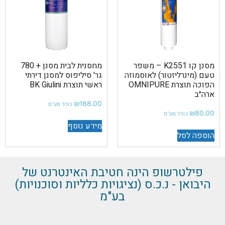
מסנן קו K2551 – משפר
מחסנית לבית מסנן + 780
טעם (מינרליזטור) לאוסמוזה
גר' סיליפוס למסנן דירתי
הפוכה תוצרת OMNIPURE
ראשי תוצרת BK Giulini
ארה״ב
₪
188.00
כולל מע"מ
₪
80.00
כולל מע"מ
מידע נוסף
הוספה לסל
פילטרשופ הינה חטיבת האינטרנט של
היבואן - נ.כ.ס (נציגויות כלליות וסוכנויות)
בע"מ