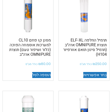
תרמיל החלפה ELF-XL
מסנן קו פחם CL10
תוצרת OMNIPURE ארה״ב
למערכות אוסמוזה הפוכה
(תרמיל סינון תואם אוורפיור
(כלור ושיפור טעם) תוצרת
H104)
OMNIPURE ארה״ב
₪
80.00
₪
250.00
כולל מע"מ
כולל מע"מ
בחר אפשרויות
הוספה לסל