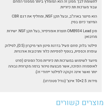
לתשומת לבך: מסנן זה הוא המומלץ ביותר ממסנני הפחם
עבור מערכות תת כיוריות.
הוא מיוצר בארה"ב, ובעל תקן NSF, ומחליף את דגם CBR
המיוצר כיום בסין.
סנן OMB934 Lead תוצרת אומניפיור, בעל תקן NSF. ישירות
מהיבואן.
פילטר בלוק פחם פעיל בדרגת סינון חצי מיקרון (0.5), לסילוק
עופרת וכספית, בנוסף לספיחת כלור ותרכובות אורגניות.
מיועד לשימוש במערכות תת כיוריות מכל הסוגים (פרט
לאוסמוזה הפוכה, אשר מבצעת טיהור ברמה מקרונית גבוהה
יותר ואשר אינה זקוקה לפילטר ייחודי זה).
מידות: 2.5×10 אינצ' (גודל סטנדרט).
מוצרים קשורים