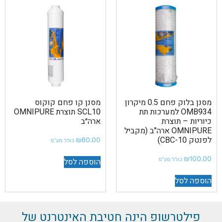
מסנן בלוק פחם 0.5 מיקרון
מסנן קו פחם קוקוס
OMB934 למערכות תת
SCL10 תוצרת OMNIPURE
כיוריות – תוצרת
ארה״ב
OMNIPURE ארה"ב (מקביל
לפנטק CBC-10)
₪
80.00
כולל מע"מ
₪
100.00
הוספה לסל
כולל מע"מ
הוספה לסל
פילטרשופ הינה חטיבת האינטרנט של