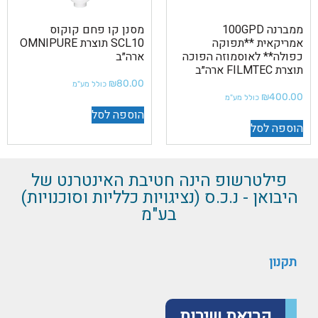
ממברנה 100GPD
מסנן קו פחם קוקוס
אמריקאית **תפוקה
SCL10 תוצרת OMNIPURE
כפולה** לאוסמוזה הפוכה
ארה״ב
תוצרת FILMTEC ארה״ב
₪
80.00
כולל מע"מ
₪
400.00
כולל מע"מ
הוספה לסל
הוספה לסל
פילטרשופ הינה חטיבת האינטרנט של
היבואן - נ.כ.ס (נציגויות כלליות וסוכנויות)
בע"מ
תקנון
קריאת שירות