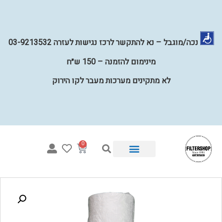
נכה/מוגבל – נא להתקשר לרכז נגישות לעזרה 03-9213532
מינימום להזמנה – 150 ש״ח
לא מתקינים מערכות מעבר לקו הירוק
0
איזו מערכת מתאימה לי?
מערכות השבחת מים לכל הבית
קטלוג פילטרים למים
מערכות מים תת כיוריות
קטלוג חלקים