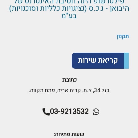
פילטרשופ הינה חטיבת האינטרנט של
היבואן - נ.כ.ס (נציגויות כלליות וסוכנויות)
בע"מ
תקנון
קריאת שירות
כתובת:
בזל 34, א.ת. קרית אריה, פתח תקווה.
03-9213532
שעות פתיחה: