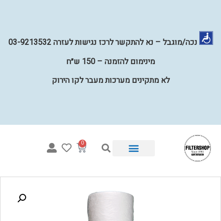
נכה/מוגבל – נא להתקשר לרכז נגישות לעזרה 03-9213532
מינימום להזמנה – 150 ש״ח
לא מתקינים מערכות מעבר לקו הירוק
0
איזו מערכת מתאימה לי?
מערכות השבחת מים לכל הבית
קטלוג פילטרים למים
מערכות מים תת כיוריות
קטלוג חלקים