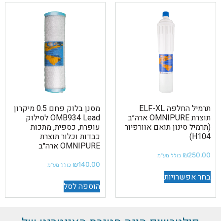
תרמיל החלפה ELF-XL
מסנן בלוק פחם 0.5 מיקרון
תוצרת OMNIPURE ארה״ב
OMB934 Lead לסילוק
(תרמיל סינון תואם אוורפיור
עופרת, כספית, מתכות
H104)
כבדות וכלור תוצרת
OMNIPURE ארה״ב
₪
250.00
כולל מע"מ
₪
140.00
כולל מע"מ
בחר אפשרויות
הוספה לסל