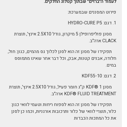
לעמוד ה״ברזים״ שבתוך קטלוג החלקים.
פירוט המסננים שבמערכת:
1. דגם: HYDRO-CURE P5
מסנן פוליפרופילן 5 מיקרון, גודל 2.5X10 אינץ', תוצרת
CLACK ארה"ב.
תפקידו של מסנן זה הוא לסנן לכלוך גס מהמים, כגון: חול,
חלודה, אבנים קטנות, אבק, וכל דבר אחר שאינו מתמוסס
במים.
2. דגם: KDF55-10
מסנן KDF® 1 ק"ג חומר פעיל, גודל 2.5X10 אינץ', תוצרת
KDF® FLUID TREATMENT ארה"ב.
תפקידו של מסנן זה הוא לספוח ריחות וטעמי לוואי כגון:
כלור, תוצרי לוואי של כלור ותרכובות אורגניות, וכמו כן לסנן
את כל המתכות הכבדות