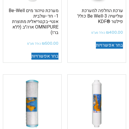
ערכת החלפה למערכת
מערכת טיהור מים Be-Well
שלישיה Be Well-3 כולל
-1 חד-שלבית
פילטר ®KDF
אנטי-בקטריאלית מתוצרת
OMNIPURE ארה״ב (ללא
ברז)
₪
400.00
כולל מע"מ
₪
500.00
בחר אפשרויות
כולל מע"מ
בחר אפשרויות