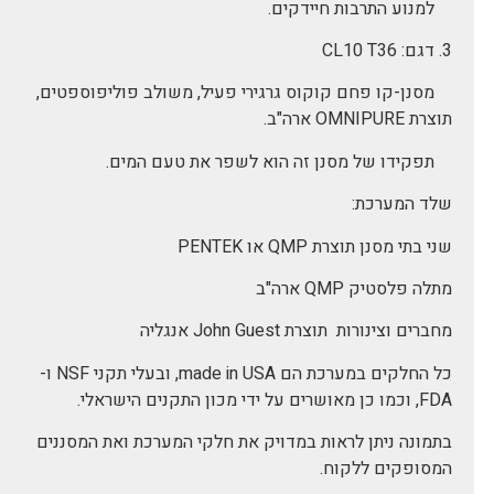
למנוע התרבות חיידקים.
3. דגם: CL10 T36
מסנן-קו פחם קוקוס גרגירי פעיל, משולב פוליפוספטים,
תוצרת OMNIPURE ארה"ב.
תפקידו של מסנן זה הוא לשפר את טעם המים.
שלד המערכת:
שני בתי מסנן תוצרת QMP או PENTEK
מתלה פלסטיק QMP ארה"ב
מחברים וצינורות תוצרת John Guest אנגליה
כל החלקים במערכת הם made in USA, ובעלי תקני NSF ו-
FDA, וכמו כן מאושרים על ידי מכון התקנים הישראלי.
בתמונה ניתן לראות במדויק את חלקי המערכת ואת המסננים
המסופקים ללקוח.