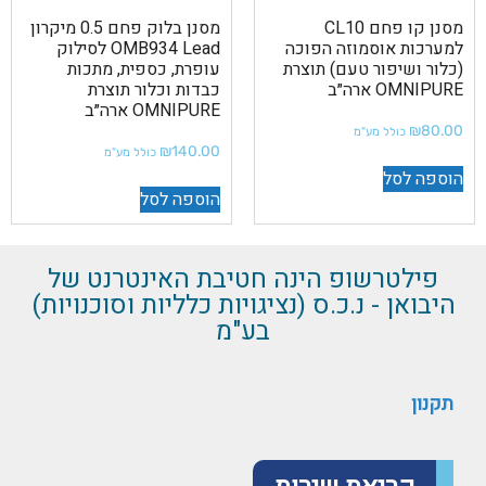
מסנן קו פחם CL10
מסנן בלוק פחם 0.5 מיקרון
למערכות אוסמוזה הפוכה
OMB934 Lead לסילוק
(כלור ושיפור טעם) תוצרת
עופרת, כספית, מתכות
OMNIPURE ארה״ב
כבדות וכלור תוצרת
OMNIPURE ארה״ב
₪
80.00
כולל מע"מ
₪
140.00
כולל מע"מ
הוספה לסל
הוספה לסל
פילטרשופ הינה חטיבת האינטרנט של
היבואן - נ.כ.ס (נציגויות כלליות וסוכנויות)
בע"מ
תקנון