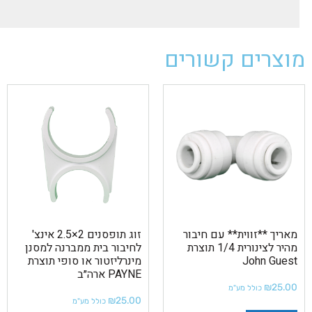
מוצרים קשורים
מאריך **זווית** עם חיבור
זוג תופסנים 2×2.5 אינצ'
מהיר לצינורית 1/4 תוצרת
לחיבור בית ממברנה למסנן
John Guest
מינרליזטור או סופי תוצרת
PAYNE ארה״ב
₪
25.00
כולל מע"מ
₪
25.00
כולל מע"מ