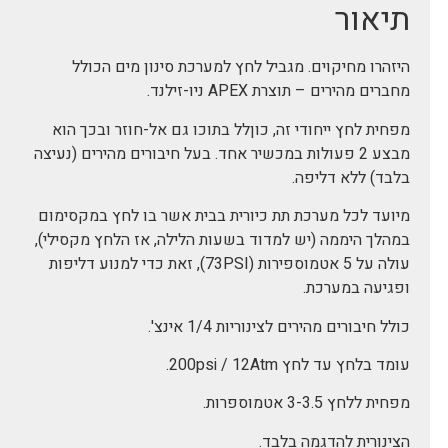
תיאור
היזהרו מחיקוים. מגביל לחץ למערכת סינון מים הכולל
מחברים מהירים – תוצרת APEX ניו-זילנד.
מפחית לחץ ייחודי זה, כוןלל בתוכו גם אל-חוזר ובכך הוא
מבצע 2 פעולות במכשיר אחד. בעל חיבורים מהירים (נעיצה
בלבד) ללא דליפה.
מיועד לכל מערכת תת כיורית בבית אשר בו לחץ במקסימום
במהלך היממה (יש למדוד בשעות הלילה, אז הלחץ מקסילי),
עולה על 5 אטמוספירות (73PSI), זאת כדי למנוע דליפות
ופגיעה במערכת.
כולל חיבורים מהירים לצינוריות 1/4 אינצ'.
עומד בלחץ עד לחץ 200psi / 12Atm.
מפחית ללחץ 3-3.5 אטמוספרות.
הצינורית להדגמה בלבד.