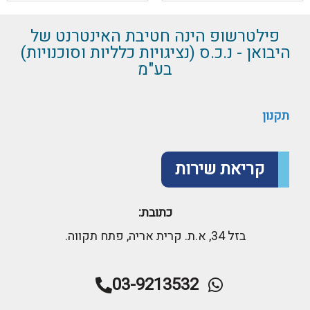
פילטרשופ הינה חטיבת האינטרנט של
היבואן - נ.כ.ס (נציגויות כלליות וסוכנויות)
בע"מ
תקנון
קריאת שירות
כתובת:
בזל 34, א.ת. קרית אריה, פתח תקווה.
03-9213532