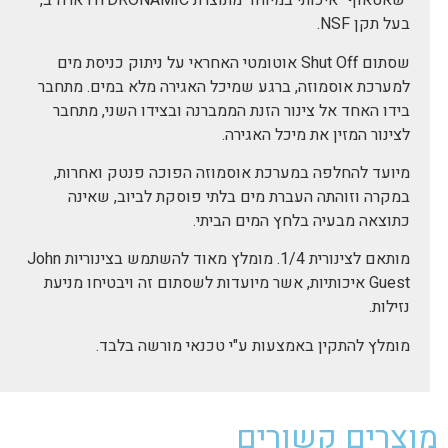
"שאטאוף" איכותי במיוחד מתוצרת HYDRONAMIC ארה"ב,
בעל תקן NSF.
שסתום Shut Off אוטומטי האחראי על ניתוק כניסת מים
למערכת אוסמוזה, ברגע שמיכל האגירה מלא במים. מתחבר
בידו האחד אל צינור הזנת הממברנה ובצידו השני, מתחבר
לצינור המזין את מיכל האגירה.
מיועד להחלפה במערכת אוסמוזה הפוכה פנטק ואחרות,
במקרה וזוהתה העברת מים בלתי פוסקת לביוב, שאינה
כתוצאה מבעיה בלחץ המים הביתי.
מותאם לצינורית 1/4. מומלץ מאוד להשתמש בצינוריות John
Guest איכותיות, אשר מיועדות לשסתום זה ויבטיחו מניעת
נזילות.
מומלץ להתקין באמצעות ע"י טכנאי מורשה בלבד.
מוצרים קשורים