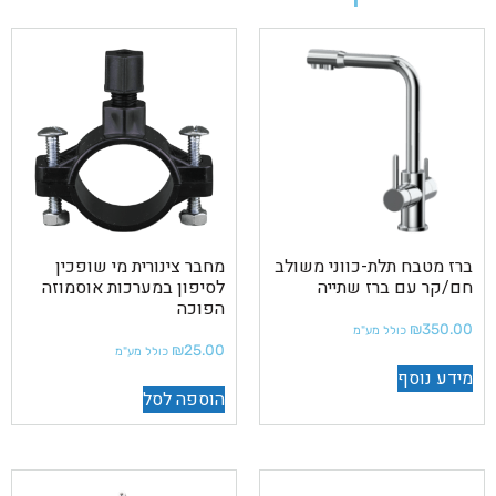
ברז מטבח תלת-כווני משולב
מחבר צינורית מי שופכין
חם/קר עם ברז שתייה
לסיפון במערכות אוסמוזה
הפוכה
₪
350.00
כולל מע"מ
₪
25.00
כולל מע"מ
מידע נוסף
הוספה לסל