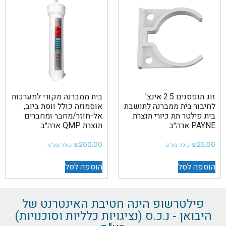
זוג תופסנים 2.5 אינצ'
בית ממברנה מקורי למערכות
לחיבור בית ממברנה לתושבת
אוסמוזה כולל ווסת ביוב,
בית פילטר תת כיורי תוצרת
אל-חוזר/מחבר ומחברים
PAYNE ארה״ב
תוצרת QMP ארה״ב
₪
200.00
₪
25.00
כולל מע"מ
כולל מע"מ
הוספה לסל
הוספה לסל
פילטרשופ הינה חטיבת האינטרנט של
היבואן - נ.כ.ס (נציגויות כלליות וסוכנויות)