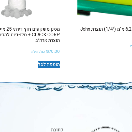
1 מטר צינורית 6.2 מ"מ (״1/4) תוצרת John
מסנן משקעי
CLACK CORP + סלו-פוס 
תוצרת ארה״ב
מ
₪
70.00
כולל מע"מ
הוספה לסל
כתובת