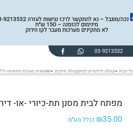
נכה/מוגבל – נא להתקשר לרכז נגישות לעזרה 03-9213532
מינימום להזמנה – 150 ש״ח
לא מתקינים מערכות מעבר לקו הירוק
03-9213532
ל הבית
קטלוג פילטרים למים
קטלוג חלקים
sale
איזו מערכת מתאימה לי?
מפתח לבית מסנן תת-כיורי -או- דירתי בגו
₪
35.00
כולל מע"מ