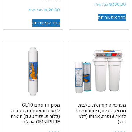
₪
300.00
כולל מע"מ
₪
120.00
כולל מע"מ
בחר אפשרויות
בחר אפשרויות
מערכת טיהור תלת שלבית
מסנן קו פחם CL10
מרחיקה כלור, ריחות וטעמי
למערכות אוסמוזה הפוכה
לוואי, עופרת, אבנית (ללא
(כלור ושיפור טעם) תוצרת
ברז)
OMNIPURE ארה״ב