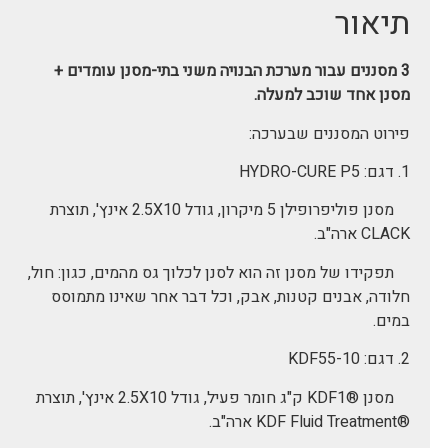
תיאור
3 מסננים עבור מערכת הבנויה משני בתי-מסנן עומדים +
מסנן אחד שוכב למעלה.
פירוט המסננים שבערכה:
1. דגם: HYDRO-CURE P5
מסנן פוליפרופילן 5 מיקרון, גודל 2.5X10 אינץ', תוצרת
CLACK ארה"ב.
תפקידו של מסנן זה הוא לסנן לכלוך גס מהמים, כגון: חול,
חלודה, אבנים קטנות, אבק, וכל דבר אחר שאינו מתמוסס
במים.
2. דגם: KDF55-10
מסנן ®KDF1 ק"ג חומר פעיל, גודל 2.5X10 אינץ', תוצרת
®KDF Fluid Treatment ארה"ב.