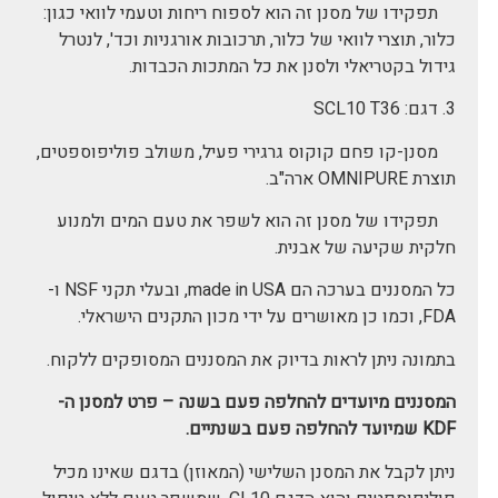
תפקידו של מסנן זה הוא לספוח ריחות וטעמי לוואי כגון:
כלור, תוצרי לוואי של כלור, תרכובות אורגניות וכד', לנטרל
גידול בקטריאלי ולסנן את כל המתכות הכבדות.
3. דגם: SCL10 T36
מסנן-קו פחם קוקוס גרגירי פעיל, משולב פוליפוספטים,
תוצרת OMNIPURE ארה"ב.
תפקידו של מסנן זה הוא לשפר את טעם המים ולמנוע
חלקית שקיעה של אבנית.
כל המסננים בערכה הם made in USA, ובעלי תקני NSF ו-
FDA, וכמו כן מאושרים על ידי מכון התקנים הישראלי.
בתמונה ניתן לראות בדיוק את המסננים המסופקים ללקוח.
המסננים מיועדים להחלפה פעם בשנה – פרט למסנן ה-
KDF שמיועד להחלפה פעם בשנתיים.
ניתן לקבל את המסנן השלישי (המאוזן) בדגם שאינו מכיל