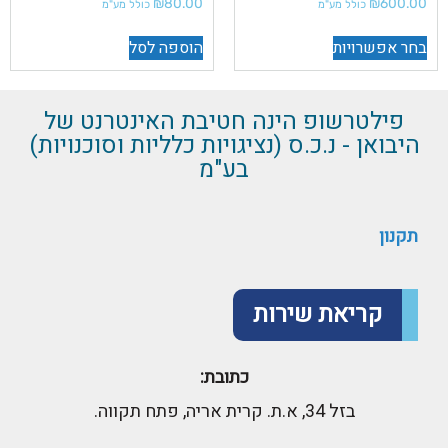
₪
80.00
₪
600.00
כולל מע"מ
כולל מע"מ
בחר אפשרויות
הוספה לסל
פילטרשופ הינה חטיבת האינטרנט של
היבואן - נ.כ.ס (נציגויות כלליות וסוכנויות)
בע"מ
תקנון
קריאת שירות
כתובת:
בזל 34, א.ת. קרית אריה, פתח תקווה.