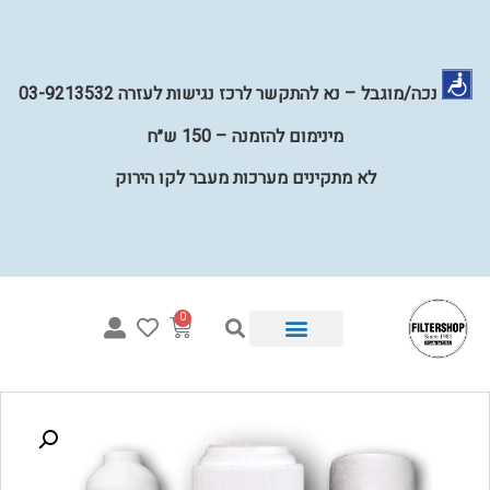
נכה/מוגבל – נא להתקשר לרכז נגישות לעזרה 03-9213532
מינימום להזמנה – 150 ש״ח
לא מתקינים מערכות מעבר לקו הירוק
0
איזו מערכת מתאימה לי?
מערכות השבחת מים לכל הבית
קטלוג פילטרים למים
מערכות מים תת כיוריות
קטלוג חלקים