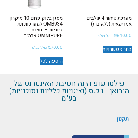
מערכת טיהור 4 שלבים
מסנן בלוק פחם 10 מיקרון
אמריקאית (ללא ברז)
OMB934 למערכות תת
כיוריות – תוצרת
OMNIPURE ארה"ב
₪
840.00
כולל מע"מ
₪
70.00
בחר אפשרויות
כולל מע"מ
הוספה לסל
פילטרשופ הינה חטיבת האינטרנט של
היבואן - נ.כ.ס (נציגויות כלליות וסוכנויות)
בע"מ
תקנון