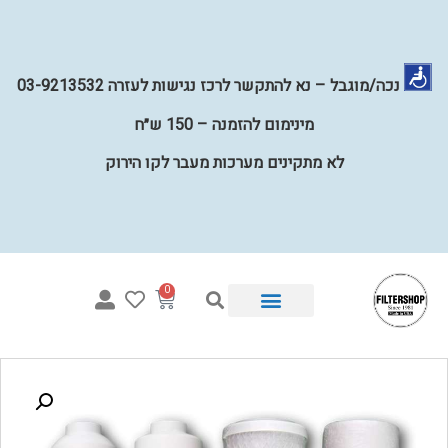
נכה/מוגבל – נא להתקשר לרכז נגישות לעזרה 03-9213532
מינימום להזמנה – 150 ש״ח
לא מתקינים מערכות מעבר לקו הירוק
0
איזו מערכת מתאימה לי?
מערכות השבחת מים לכל הבית
קטלוג פילטרים למים
מערכות מים תת כיוריות
קטלוג חלקים