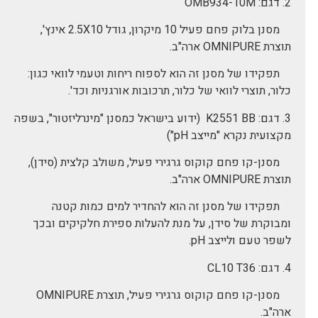
2. דגם: OMB934-10M
מסנן בלוק פחם פעיל 10 מיקרון, גודל 2.5X10 אינץ',
תוצרת OMNIPURE ארה"ב.
תפקידו של מסנן זה הוא לספוח ריחות וטעמי לוואי כגון:
כלור, תוצרי לוואי של כלור, תרכובות אורגניות וכד'.
3. דגם: K2551 BB (ידוע בישראל כמסנן "מינרליזטור", בשפה
מקצועית נקרא "מייצב pH")
מסנן-קו פחם קוקוס גרגירי פעיל, משולב קלצית (סידן),
תוצרת OMNIPURE ארה"ב.
תפקידו של מסנן זה הוא להחדיר למים כמות קטנה
ומבוקרת של סידן, על מנת להעלות ספירת חלקיקים ובכך
לשפר טעם ולייצב pH.
4. דגם: CL10 T36
מסנן-קו פחם קוקוס גרגירי פעיל, תוצרת OMNIPURE
ארה"ב.