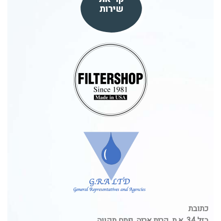
כתובת
בזל 34, א.ת. קרית אריה, פתח תקווה.