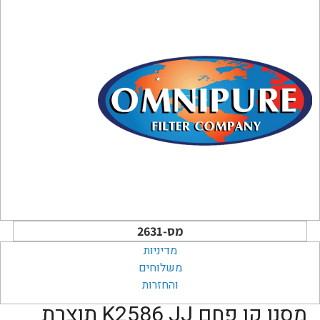
מס-2631
מדיניות
משלוחים
והחזרות
מסנן קו פחם K2586 JJ תוצרת