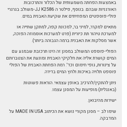
באמצעות הפחתה משמעותית של הכלור והתרכובות
האורגניות שבהם. בנוסף, פילטר ה JJ K2586-משולב בגרגרי
פולי-פוספטים המפחיתים את שקיעת האבנית במים.
מתאים למקרר, למיני בר, למכונת קפה, למתקן שתייה או
למערכת טיהור תת כיורית (פרט למערכות אוסמוזה הפוכה,
אשר מסלקות את האבנית ברמה הגבוהה ביותר).
הפולי-פוספט המשולב במסנן זה הינו תרכובת שבמגע עם
המים קושרת אליה את חלקיקי האבנית ומונעת את הצטברותם
על צינורות, גופי חימום וכד'. רמת הפחתת האבנית של הפולי
פוספט תלויה באיכות ולחץ המים בדירה.
ניתן להתקין/להרכיב באופן עצמאי. הוראות פשוטות
(באנגלית) מופיעות על המסנן עצמו.
ישירות מהיבואן.
שימו לב – מסנן מקורי נושא את הכיתוב MADE IN USA על
המדבקה.