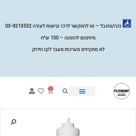
נכה/מוגבל – נא להתקשר לרכז נגישות לעזרה 03-9213532
מינימום להזמנה – 150 ש״ח
לא מתקינים מערכות מעבר לקו הירוק
0
איזו מערכת מתאימה לי?
מערכות השבחת מים לכל הבית
קטלוג פילטרים למים
מערכות מים תת כיוריות
קטלוג חלקים