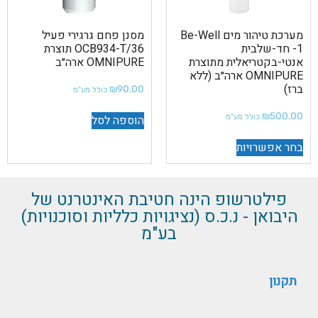
מערכת טיהור מים Be-Well
מסנן פחם גרגירי פעיל
-1 חד-שלבית
OCB934-T/36 תוצרת
אנטי-בקטריאלית מתוצרת
OMNIPURE ארה״ב
OMNIPURE ארה״ב (ללא
ברז)
₪
90.00
כולל מע"מ
₪
500.00
הוספה לסל
כולל מע"מ
בחר אפשרויות
פילטרשופ הינה חטיבת האינטרנט של
היבואן - נ.כ.ס (נציגויות כלליות וסוכנויות)
בע"מ
תקנון